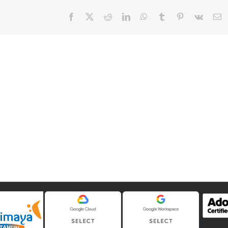
Facebook
X
Reddit
LinkedIn
WhatsApp
Tumblr
Pinterest
Vk
E