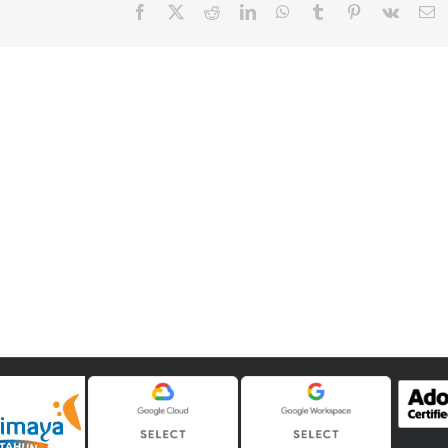
Facebook
X
Reddit
LinkedIn
WhatsApp
Tumblr
Pinterest
Vk
E