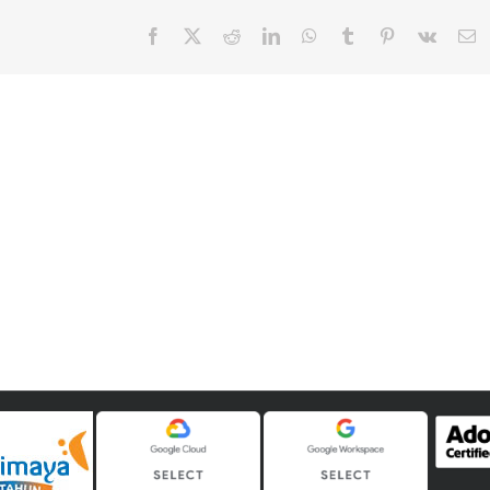
Facebook
X
Reddit
LinkedIn
WhatsApp
Tumblr
Pinterest
Vk
E