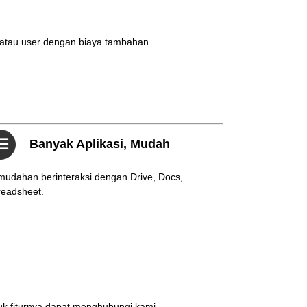
 atau user dengan biaya tambahan.
Banyak Aplikasi, Mudah
udahan berinteraksi dengan Drive, Docs,
readsheet.
uk fiturnya dapat menghubungi kami.