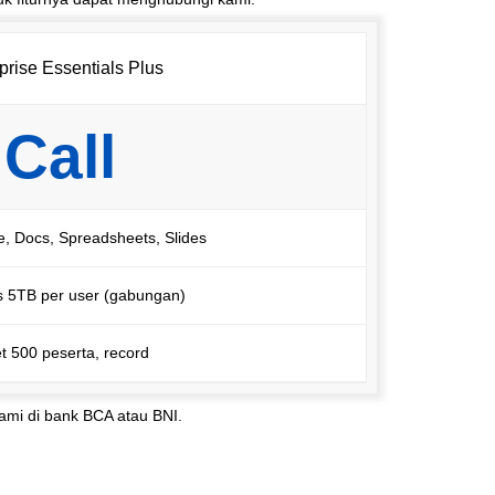
prise Essentials Plus
Call
e, Docs, Spreadsheets, Slides
s 5TB per user (gabungan)
t 500 peserta, record
kami di bank BCA atau BNI.