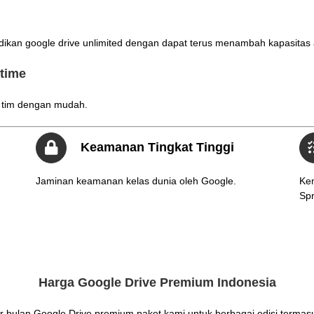
dikan google drive unlimited dengan dapat terus menambah kapasitas
ltime
a tim dengan mudah.
Keamanan Tingkat Tinggi
Jaminan keamanan kelas dunia oleh Google.
Kem
Sp
Harga Google Drive Premium Indonesia
 bulan Google Drive premium paket kami untuk berbagai edisi termas