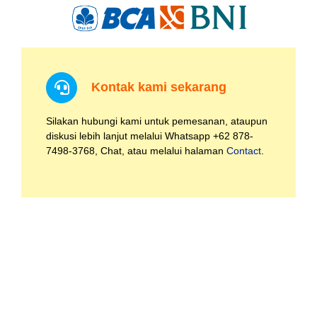
Kontak kami sekarang
Silakan hubungi kami untuk pemesanan, ataupun
diskusi lebih lanjut melalui Whatsapp
+62 878-
7498-3768
, Chat, atau melalui halaman
Contact
.