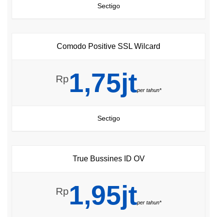
Sectigo
Comodo Positive SSL Wilcard
1,75jt
Rp
per tahun*
Sectigo
True Bussines ID OV
1,95jt
Rp
per tahun*