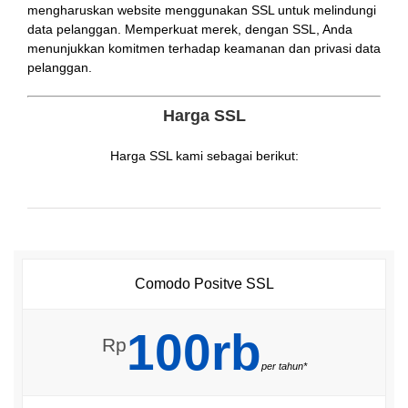
mengharuskan website menggunakan SSL untuk melindungi
data pelanggan.
Memperkuat merek, dengan SSL, Anda
menunjukkan komitmen terhadap keamanan dan privasi data
pelanggan.
Harga SSL
Harga SSL kami sebagai berikut:
Comodo Positve SSL
100rb
Rp
per tahun*