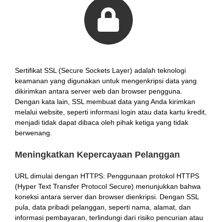
Sertifikat SSL (Secure Sockets Layer) adalah teknologi
keamanan yang digunakan untuk mengenkripsi data yang
dikirimkan antara server web dan browser pengguna.
Dengan kata lain, SSL membuat data yang Anda kirimkan
melalui website, seperti informasi login atau data kartu kredit,
menjadi tidak dapat dibaca oleh pihak ketiga yang tidak
berwenang.
Meningkatkan Kepercayaan Pelanggan
URL dimulai dengan HTTPS: Penggunaan protokol HTTPS
(Hyper Text Transfer Protocol Secure) menunjukkan bahwa
koneksi antara server dan browser dienkripsi.
Dengan SSL
pula, data pribadi pelanggan, seperti nama, alamat, dan
informasi pembayaran, terlindungi dari risiko pencurian atau