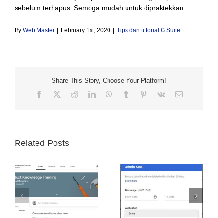
sebelum terhapus. Semoga mudah untuk dipraktekkan.
By
Web Master
|
February 1st, 2020
|
Tips dan tutorial G Suite
Share This Story, Choose Your Platform!
Facebook
X
Reddit
LinkedIn
WhatsApp
Tumblr
Pinterest
Vk
Email
Related Posts
User Tidak Bisa
Mengembalikan Data
Merubah Foto Profil di
Email dan File yang
si
G Suite? Mungkin Ini
Terhapus