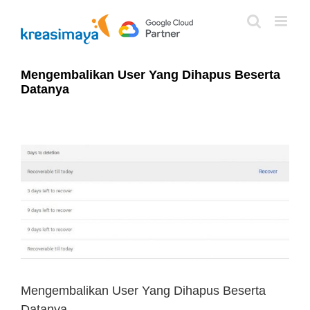
Skip
to
content
Mengembalikan User Yang Dihapus Beserta
Datanya
View
Larger
Image
Mengembalikan User Yang Dihapus Beserta
Datanya