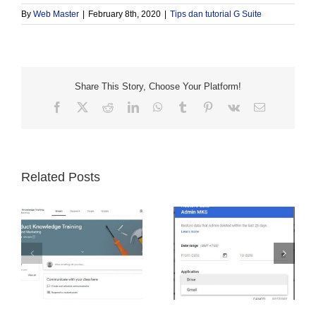
By
Web Master
|
February 8th, 2020
|
Tips dan tutorial G Suite
Share This Story, Choose Your Platform!
Facebook
X
Reddit
LinkedIn
WhatsApp
Tumblr
Pinterest
Vk
Email
Related Posts
User Tidak Bisa
Mengembalikan Data
Merubah Foto Profil di
Email dan File yang
si
G Suite? Mungkin Ini
Terhapus
Sebabnya